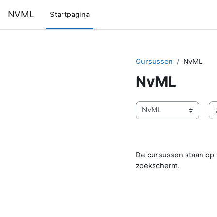
Ga naar hoofdinhoud
NVML
Startpagina
Cursussen
NvML
NvML
Zo
Cursuscategorieën
De cursussen staan op 
zoekscherm.