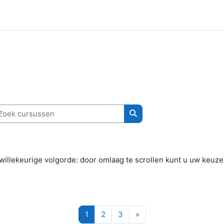
ek cursussen
Zoek cursussen
willekeurige volgorde: door omlaag te scrollen kunt u uw keuze
Pagina 1
Pagina 2
Pagina 3
Volgende pagina
1
2
3
»