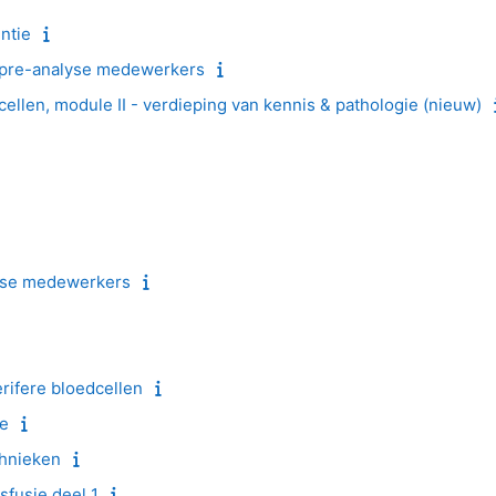
ntie
 pre-analyse medewerkers
cellen, module II - verdieping van kennis & pathologie (nieuw)
yse medewerkers
erifere bloedcellen
ie
chnieken
sfusie deel 1