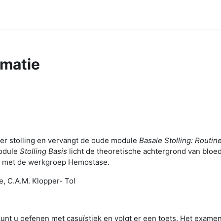
rmatie
ver stolling en vervangt de oude module
Basale Stolling: Routi
module
Stolling Basis
licht de theoretische achtergrond van bloed
MC met de werkgroep Hemostase.
, C.A.M. Klopper- Tol
unt u oefenen met casuïstiek en volgt er een toets. Het examen 