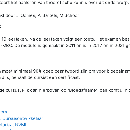
iteert het aanleren van theoretische kennis over dit onderwerp.
t door J. Oomes, P. Bartels, M Schoorl.
O
 19 leertaken. Na de leertaken volgt een toets. Het examen best
-MBO. De module is gemaakt in 2011 en is in 2017 en in 2021 g
moet minimaal 90% goed beantwoord zijn om voor bloedafname
 is, behaalt de cursist een certificaat.
 de cursus, klik dan hierboven op "Bloedafname", dan komt u in 
Blom
 Cursusontwikkelaar
etariaat NVML