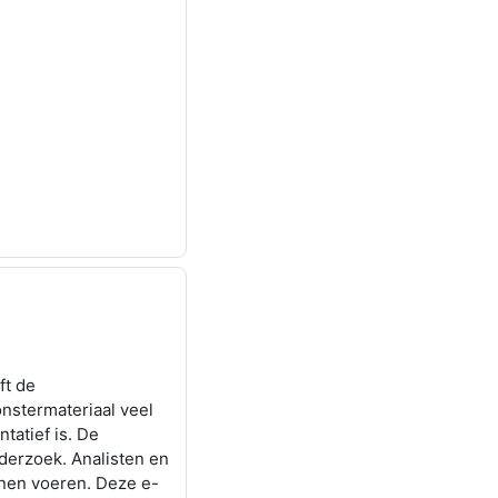
ft de
onstermateriaal veel
tatief is. De
derzoek. Analisten en
nen voeren. Deze e-