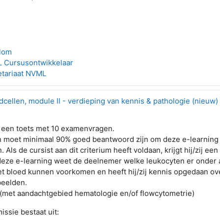
Blom
 Cursusontwikkelaar
etariaat NVML
dcellen, module II - verdieping van kennis & pathologie (nieuw)
t een toets met 10 examenvragen.
 moet minimaal 90% goed beantwoord zijn om deze e-learning
. Als de cursist aan dit criterium heeft voldaan, krijgt hij/zij een 
deze e-learning weet de deelnemer welke leukocyten er onder 
t bloed kunnen voorkomen en heeft hij/zij kennis opgedaan o
beelden.
met aandachtgebied hematologie en/of flowcytometrie)
ssie bestaat uit: