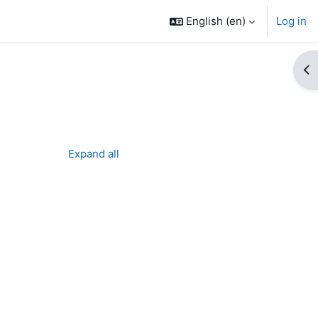
English ‎(en)‎
Log in
Op
Expand all
ses