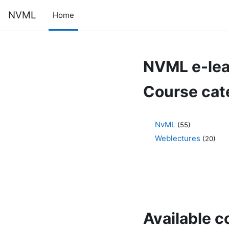
Skip to main content
NVML
Home
NVML e-lea
Course cat
NvML
(55)
Weblectures
(20)
Available c