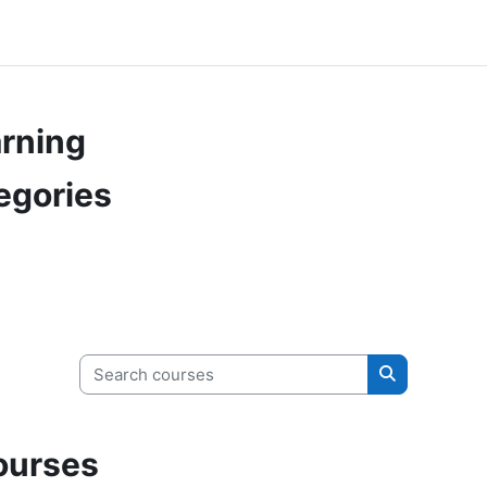
rning
egories
Search courses
Search cour
ourses