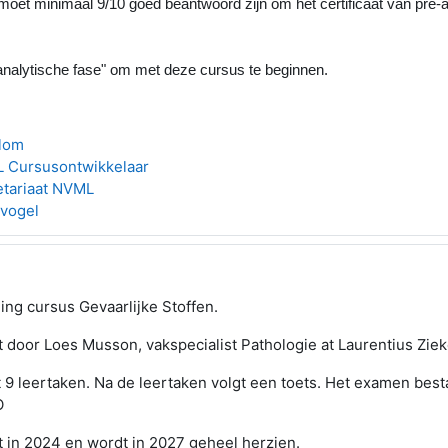
et minimaal 9/10 goed beantwoord zijn om het certificaat van pre-a
analytische fase" om met deze cursus te beginnen.
Blom
 Cursusontwikkelaar
etariaat NVML
evogel
ing cursus Gevaarlijke Stoffen.
 door Loes Musson, vakspecialist Pathologie at Laurentius Zi
 9 leertaken. Na de leertaken volgt een toets. Het examen besta
O
 in 2024 en wordt in 2027 geheel herzien.