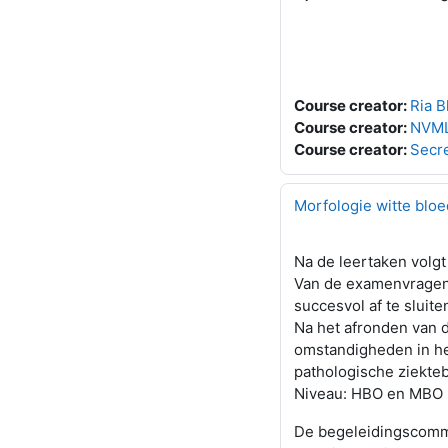
Course creator:
Ria 
Course creator:
NVML
Course creator:
Secr
Morfologie witte bloe
Na de leertaken volg
Van de examenvragen
succesvol af te sluiten
Na het afronden van 
omstandigheden in he
pathologische ziekte
Niveau: HBO en MBO (
De begeleidingscommi