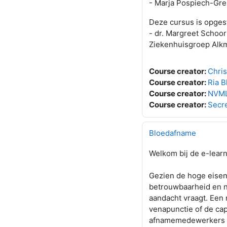
- Marja Pospiech-Gre
Deze cursus is opges
- dr. Margreet Schoo
Ziekenhuisgroep Alk
Course creator:
Chri
Course creator:
Ria 
Course creator:
NVML
Course creator:
Secr
Bloedafname
Welkom bij de e-lear
Gezien de hoge eisen
betrouwbaarheid en na
aandacht vraagt. Een 
venapunctie of de cap
afnamemedewerkers di