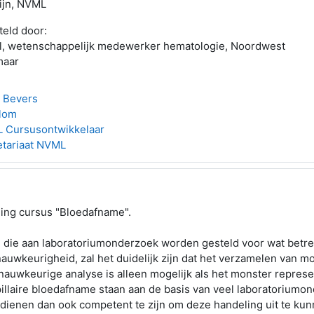
ijn, NVML
teld door:
rl, wetenschappelijk medewerker hematologie, Noordwest
maar
s Bevers
Blom
 Cursusontwikkelaar
etariaat NVML
ning cursus "Bloedafname".
 die aan laboratoriumonderzoek worden gesteld voor wat betre
uwkeurigheid, zal het duidelijk zijn dat het verzamelen van m
nauwkeurige analyse is alleen mogelijk als het monster represen
illaire bloedafname staan aan de basis van veel laboratoriumon
enen dan ook competent te zijn om deze handeling uit te kun