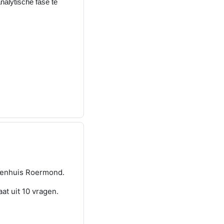
nalytische fase te
ekenhuis Roermond.
at uit 10 vragen.